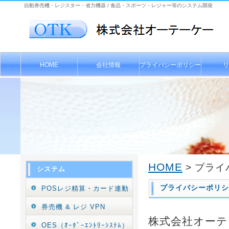
自動券売機・レジスター・省力機器 / 食品・スポーツ・レジャー等のシステム開発
HOME
会社情報
プライバシーポリシー
リ
HOME
> プラ
システム
プライバシーポリシ
POSレジ精算・カード連動
券売機 & レジ VPN
株式会社オーテ
OES（ｵｰﾀﾞｰｴﾝﾄﾘｰｼｽﾃﾑ）