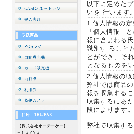
以下に定めたプ
CASIO ネットレジ
いを 行います
導入実績
1.個人情報の定
「個人情報」と
取扱商品
報に含まれる氏
POSレジ
識別す ること
とができ、そ
自動券売機
となるものを
カード販売機
2.個人情報の収
両替機
弊社では商品の
利用券
報を収集する
収集するにあた
監視カメラ
段によります
住所 TEL/FAX
弊社で収集する
【株式会社オーテーケー】
〒114-0014